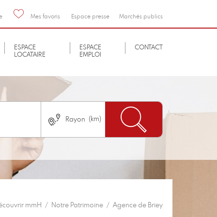
e
Mes favoris
Espace presse
Marchés publics
ESPACE
ESPACE
CONTACT
LOCATAIRE
EMPLOI
Nombre de chambres
immédiatement
Pas de logement neuf
écouvrir mmH
Notre Patrimoine
Agence de Briey