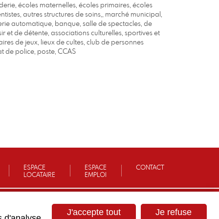
derie, écoles maternelles, écoles primaires, écoles
istes, autres structures de soins,, marché municipal,
erie automatique, banque, salle de spectacles, de
sir et de détente, associations culturelles, sportives et
ires de jeux, lieux de cultes, club de personnes
at de police, poste, CCAS
ESPACE
ESPACE
CONTACT
LOCATAIRE
EMPLOI
J'accepte tout
Je refuse
s d'analyse,