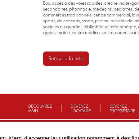
Bus, accés à des voies rapides, crèche, halte-gar
secondaires, pharmacie, médecins, pédiatres, dent
commerces traditionnels, centre commercial, lav
sports, de concerts, stade, piscine, activités de loi
sociales du quartier, bibliothèque médiathèque, a
agées, mairie, centre médico-social, commissari
Retour à la liste
DÉCOUVREZ
DEVENEZ
DEVENEZ
MMH
LOCATAIRE
PROPRIÉTAIRE
UR CONTACTER VOTRE AGENCE
nt. Merci d'accepter leur utilisation notamment à des fin