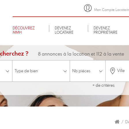
Mon Compte Locatair
DÉCOUVREZ
DEVENEZ
DEVENEZ
MMH
LOCATAIRE
PROPRIÉTAIRE
cherchez ?
8 annonces à la location et 112 à la vente
Ville
+ de critères
minimum
Budget
Etage
ascenseur
Accessible aux personnes à mobilité réduite
Disponible 
D