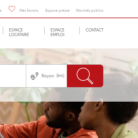
e
Mes favoris
Espace presse
Marchés publics
ESPACE
ESPACE
CONTACT
LOCATAIRE
EMPLOI
Nombre de chambres
immédiatement
Pas de logement neuf