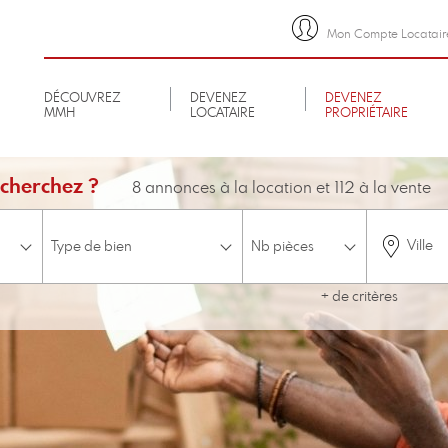
Mon Compte Locatair
DÉCOUVREZ
DEVENEZ
DEVENEZ
MMH
LOCATAIRE
PROPRIÉTAIRE
cherchez ?
8 annonces à la location et 112 à la vente
Ville
+ de critères
minimum
Budget
Etage
ascenseur
Accessible aux personnes à mobilité réduite
Disponible 