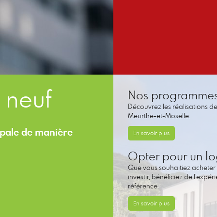
 neuf
Nos programmes 
Découvrez les réalisations 
Meurthe-et-Moselle.
ipale de manière
En savoir plus
Opter pour un l
Que vous souhaitiez acheter
investir, bénéficiez de l’expé
référence.
En savoir plus