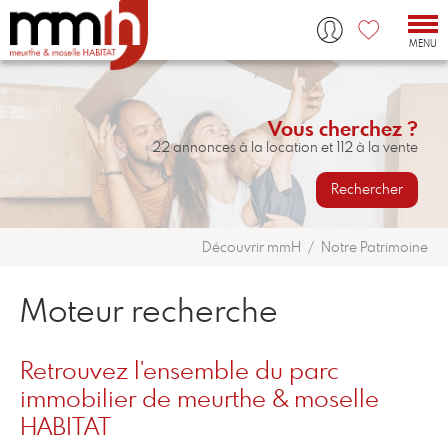
Tog
nav
MENU
Vous cherchez ?
22 annonces à la location et 112 à la vente
Rechercher
Découvrir mmH
Notre Patrimoine
Moteur recherche
Retrouvez l'ensemble du parc
immobilier de meurthe & moselle
HABITAT