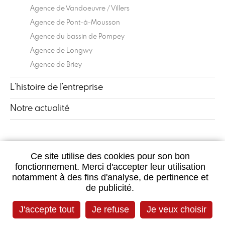
Agence de Vandoeuvre / Villers
Agence de Pont-à-Mousson
Agence du bassin de Pompey
Agence de Longwy
Agence de Briey
L'histoire de l'entreprise
Notre actualité
Ce site utilise des cookies pour son bon
fonctionnement. Merci d'accepter leur utilisation
notamment à des fins d'analyse, de pertinence et
POUR CONTACTER VOTRE AGENCE
de publicité.
J'accepte tout
Je refuse
Je veux choisir