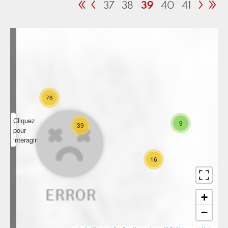
«
‹
›
»
37
38
39
40
41
76
Cliquez
9
39
pour
interagir
16
+
−