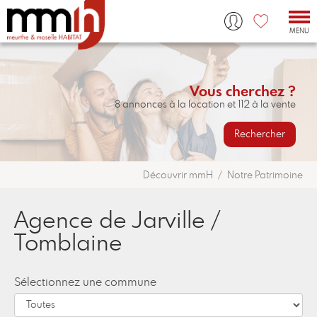
Tog
nav
MENU
Vous cherchez ?
8 annonces à la location et 112 à la vente
Rechercher
Découvrir mmH
Notre Patrimoine
Agence de Jarville /
Tomblaine
Sélectionnez une commune