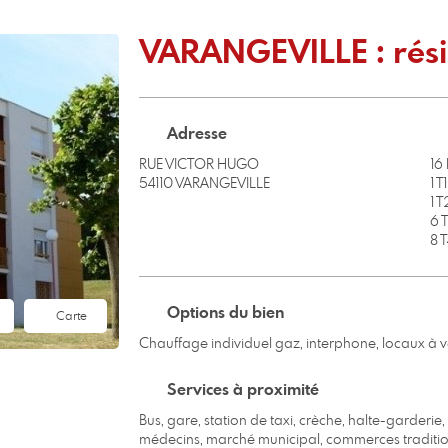
VARANGEVILLE : rési
Adresse
RUE VICTOR HUGO
16
54110 VARANGEVILLE
1 T1
1 T
6 
8 T
Options du bien
Carte
Chauffage individuel gaz, interphone, locaux à v
Services à proximité
Bus, gare, station de taxi, crèche, halte-garderie
médecins, marché municipal, commerces tradition