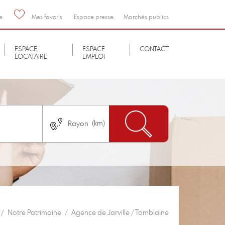
e
Mes favoris
Espace presse
Marchés publics
ESPACE
ESPACE
CONTACT
LOCATAIRE
EMPLOI
Nombre de chambres
immédiatement
Pas de logement neuf
Notre Patrimoine
Agence de Jarville / Tomblaine