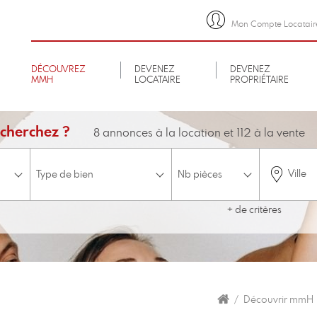
Mon Compte Locatair
DÉCOUVREZ
DEVENEZ
DEVENEZ
MMH
LOCATAIRE
PROPRIÉTAIRE
cherchez ?
8 annonces à la location et 112 à la vente
Ville
+ de critères
minimum
Budget
Etage
ascenseur
Accessible aux personnes à mobilité réduite
Disponible 
Découvrir mmH