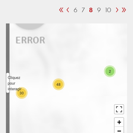
«
‹
›
»
6
7
8
9
10
2
Cliquez
pour
48
interagir
30
+
−