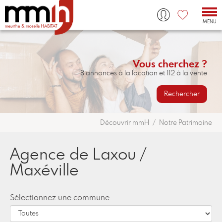
Tog
nav
MENU
Vous cherchez ?
8 annonces à la location et 112 à la vente
Rechercher
Découvrir mmH
Notre Patrimoine
Agence de Laxou /
Maxéville
Sélectionnez une commune