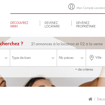
Mon Compte Locatair
DÉCOUVREZ
DEVENEZ
DEVENEZ
MMH
LOCATAIRE
PROPRIÉTAIRE
cherchez ?
21 annonces à la location et 112 à la vente
Ville
+ de critères
minimum
Budget
Etage
ascenseur
Accessible aux personnes à mobilité réduite
Disponible 
Déco