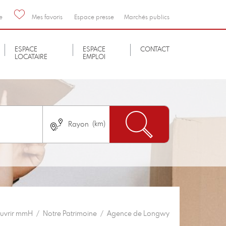
e
Mes favoris
Espace presse
Marchés publics
ESPACE
ESPACE
CONTACT
LOCATAIRE
EMPLOI
Nombre de chambres
immédiatement
Pas de logement neuf
uvrir mmH
Notre Patrimoine
Agence de Longwy