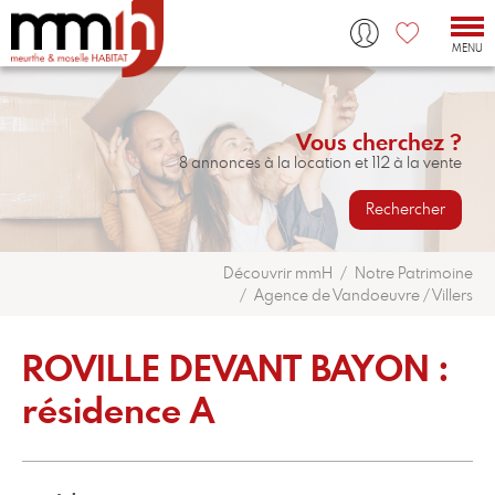
Tog
nav
MENU
Vous cherchez ?
8 annonces à la location et 112 à la vente
Rechercher
Découvrir mmH
Notre Patrimoine
Agence de Vandoeuvre / Villers
ROVILLE DEVANT BAYON :
résidence A