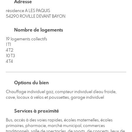
Adresse
résidence A LES PAQUIS
54290 ROVILLE DEVANT BAYON
Nombre de logements
19 logements collectifs
1 T1
4 T2
10 T3
4 T4
Options du bien
Chauffage individuel gaz, compteur individuel d'eau froide,
cave, locaux à vélos et poussettes, garage individuel
Services à proximité
Bus, accés à des voies rapides, écoles maternelles, écoles
primaires, pharmacie, marché municipal, commerces
traditionnels, salle de spectacles, de sports, de concerts, lieux de