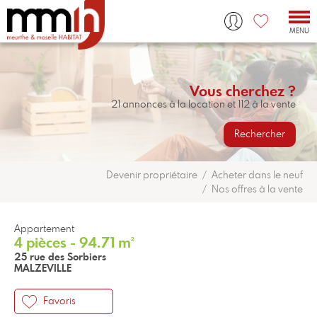
Tog
nav
MENU
Vous cherchez ?
21 annonces à la location et 112 à la vente
Rechercher
Devenir propriétaire
Acheter dans le neuf
Nos offres à la vente
Appartement
4 pièces - 94.71 m²
25 rue des Sorbiers
MALZEVILLE
Favoris