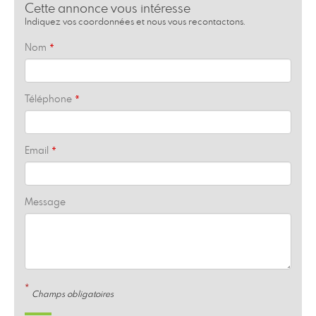
Cette annonce vous intéresse
Indiquez vos coordonnées et nous vous recontactons.
Nom
Téléphone
Email
Message
*
Champs obligatoires