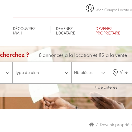
Mon Compte Locatair
DÉCOUVREZ
DEVENEZ
DEVENEZ
MMH
LOCATAIRE
PROPRIÉTAIRE
cherchez ?
8 annonces à la location et 112 à la vente
Ville
+ de critères
minimum
Budget
Etage
ascenseur
Accessible aux personnes à mobilité réduite
Disponible 
Devenir propriét