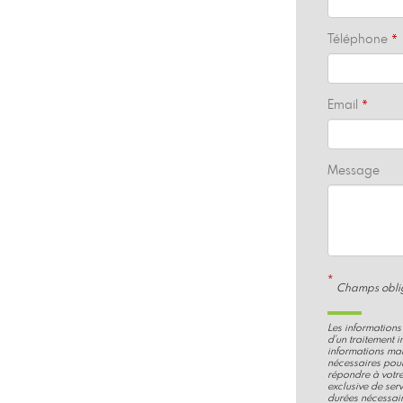
Téléphone
Email
Message
*
Champs oblig
Les informations 
d'un traitement 
informations mar
nécessaires pou
répondre à votre
exclusive de ser
durées nécessaire