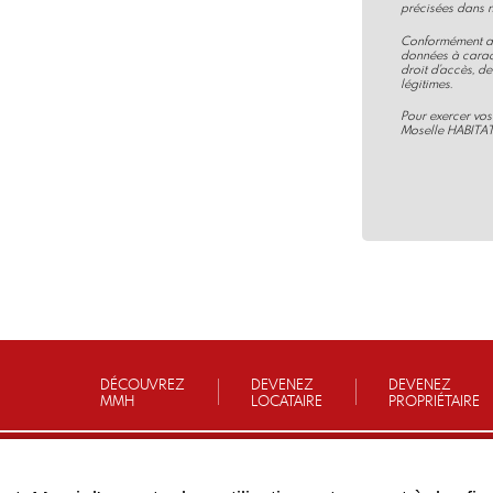
précisées dans n
Conformément au 
données à carac
droit d'accès, de
légitimes.
Pour exercer vos
Moselle HABITAT
DÉCOUVREZ
DEVENEZ
DEVENEZ
MMH
LOCATAIRE
PROPRIÉTAIRE
UR CONTACTER VOTRE AGENCE