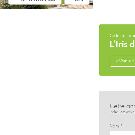
Ce lot fait p
L'Iris
> Voir le
Cette an
Indiquez vos 
Nom