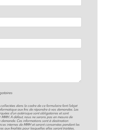
atoires
collectées dans le cadre de ce formulaire font l'objet
informatique aux fins de répondre à vos demandes. Les
quées d'un astérisque sont obligatoires et sont
r MMH. A défaut, nous ne serons pas en mesure de
 demande. Ces informations sont à destination
vices internes de MMH et seront conservées pendant les
s aux finalités pour lesquelles elles seront traitées,