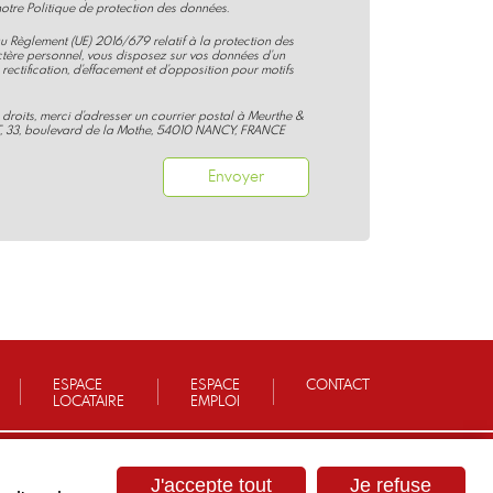
otre Politique de protection des données.
Règlement (UE) 2016/679 relatif à la protection des
tère personnel, vous disposez sur vos données d'un
 rectification, d'effacement et d'opposition pour motifs
 droits, merci d'adresser un courrier postal à Meurthe &
, 33, boulevard de la Mothe, 54010 NANCY, FRANCE
ESPACE
ESPACE
CONTACT
LOCATAIRE
EMPLOI
J'accepte tout
Je refuse