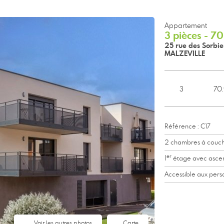
Appartement
3 pièces - 7
25 rue des Sorbie
MALZEVILLE
3
70.
Référence : C17
2 chambres à couc
er
1
étage avec asce
Accessible aux pers
Voir les autres photos
Carte