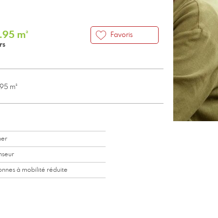
0.95 m²
Favoris
rs
95 m²
her
nseur
onnes à mobilité réduite