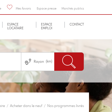
e
Mes favoris
Espace presse
Marchés publics
ESPACE
ESPACE
CONTACT
LOCATAIRE
EMPLOI
Nombre de chambres
immédiatement
Pas de logement neuf
aire
Acheter dans le neuf
Nos programmes livrés