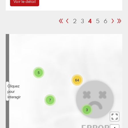
Voir le détail
«
‹
›
»
2
3
4
5
6
5
64
Cliquez
pour
interagir
7
3