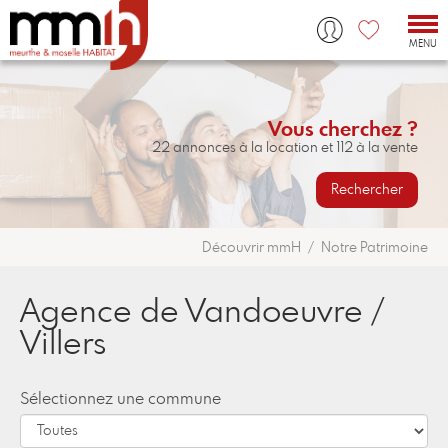
Tog
nav
MENU
Vous cherchez ?
22 annonces à la location et 112 à la vente
Rechercher
Découvrir mmH
Notre Patrimoine
Agence de Vandoeuvre /
Villers
Sélectionnez une commune