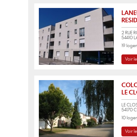
LANE
RESI
2 RUE 
54410 
19 logem
Voir le
COLOM
LE CL
LE CLOS
54170 
10 logem
Voir le