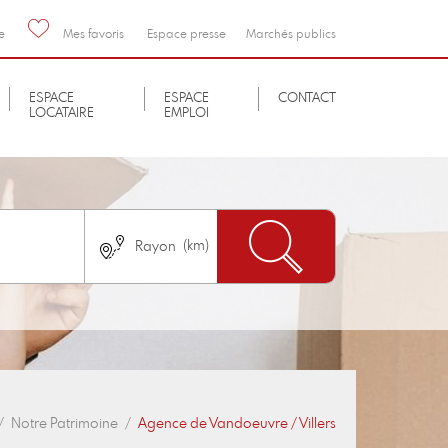
e
Mes favoris
Espace presse
Marchés publics
ESPACE
ESPACE
CONTACT
LOCATAIRE
EMPLOI
Nombre de chambres
immédiatement
Pas de logement neuf
Notre Patrimoine
Agence de Vandoeuvre / Villers