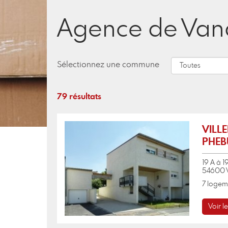
Agence de Vand
Sélectionnez une commune
79 résultats
VILLE
PHEB
19 A à 
54600 
7 logeme
Voir le