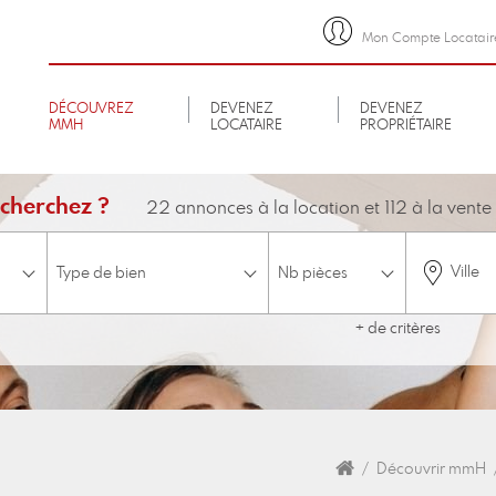
Mon Compte Locatair
DÉCOUVREZ
DEVENEZ
DEVENEZ
MMH
LOCATAIRE
PROPRIÉTAIRE
cherchez ?
22 annonces à la location et 112 à la vente
Ville
+ de critères
minimum
Budget
Etage
ascenseur
Accessible aux personnes à mobilité réduite
Disponible 
Découvrir mmH