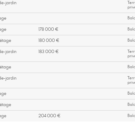
e-jardin
Terr
priv
age
Bal
age
178 000 €
Bal
étage
180 000 €
Bal
e-jardin
183 000 €
Terr
priv
étage
Bal
e-jardin
Terr
priv
age
Bal
étage
Bal
age
204 000 €
Bal