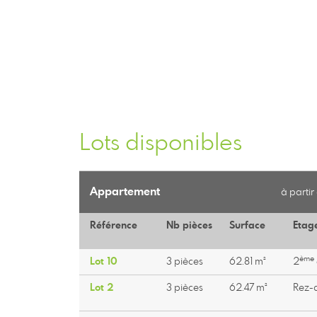
Lots disponibles
Appartement
à partir
Référence
Nb pièces
Surface
Etag
ème
Lot 10
3 pièces
62.81 m²
2
Lot 2
3 pièces
62.47 m²
Rez-d