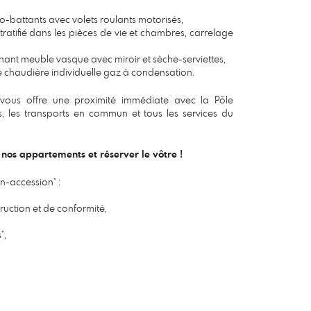
-battants avec volets roulants motorisés,
tifié dans les pièces de vie et chambres, carrelage
nt meuble vasque avec miroir et sèche-serviettes,
haudière individuelle gaz à condensation.
ous offre une proximité immédiate avec la Pôle
ers, les transports en commun et tous les services du
 nos appartements et réserver le vôtre !
n-accession* :
ruction et de conformité,
*,