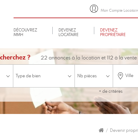
Mon Compte Locatair
DÉCOUVREZ
DEVENEZ
DEVENEZ
MMH
LOCATAIRE
PROPRIÉTAIRE
cherchez ?
22 annonces à la location et 112 à la vente
Ville
+ de critères
minimum
Budget
Etage
ascenseur
Accessible aux personnes à mobilité réduite
Disponible 
Devenir propri