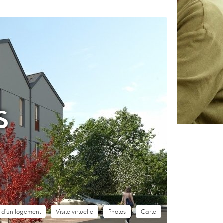
S
le d'un logement
Visite virtuelle
Photos
Carte