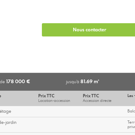
Nous contacter
178 000 €
81.69 m²
 de
jusqu'à
e
Prix TTC
Prix TTC
Les 
Location-accession
Accession directe
étage
Bal
e-jardin
Terr
priv