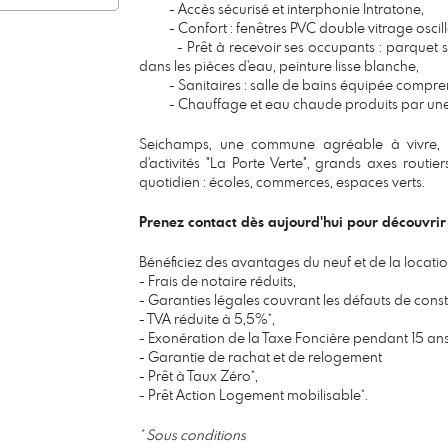
- Accès sécurisé et interphonie Intratone,
- Confort : fenêtres PVC double vitrage oscillo
- Prêt à recevoir ses occupants : parquet stra
dans les pièces d'eau, peinture lisse blanche,
- Sanitaires : salle de bains équipée comprena
- Chauffage et eau chaude produits par une c
Seichamps, une commune agréable à vivre, v
d'activités "La Porte Verte", grands axes routi
quotidien : écoles, commerces, espaces verts.
Prenez contact dès aujourd'hui pour découvrir
Bénéficiez des avantages du neuf et de la locatio
- Frais de notaire réduits,
- Garanties
légales couvrant les défauts de const
- TVA réduite à 5,5%*,
- Exonération de la Taxe Foncière pendant 15 ans
- Garantie de rachat et de relogement
- Prêt à Taux Zéro*,
- Prêt Action Logement mobilisable*.
* Sous conditions