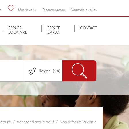
e
Mes favoris
Espace presse
Marchés publics
ESPACE
ESPACE
CONTACT
LOCATAIRE
EMPLOI
Nombre de chambres
immédiatement
Pas de logement neuf
étaire
Acheter dans le neuf
Nos offres à la vente